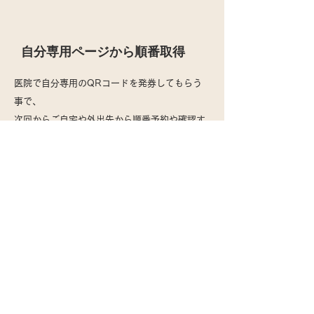
自分専用ページから順番取得
医院で自分専用のQRコードを発券してもらう
事で、
​次回からご自宅や外出先から順番予約や確認す
ることができます。
​①.医院で自分専用のQRコードをもらう
​②.QRコードをスマートフォンで読み取る
と
​ 下記専用ページが開くため、「順番をと
る」押下
開いたページで「ホーム画面に追加」をす
ると便利です。
(下記参照)