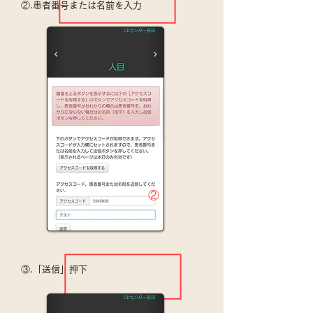
②.患者番号または名前を入力
​②
③.「送信」押下