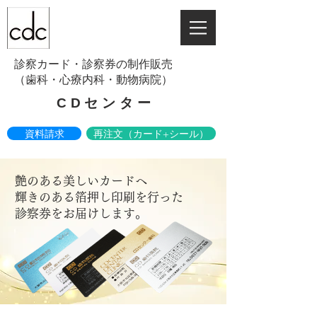
診察カード・診察券の制作販売
​（歯科・心療内科・動物病院）
CDセンター
資料請求
再注文（カード+シール）
再注文（シールのみ）
艶のある美しいカードへ
輝きのある箔押し印刷を行った
0120-800-711
診察券をお届けします。
cdcenter@narabo.net